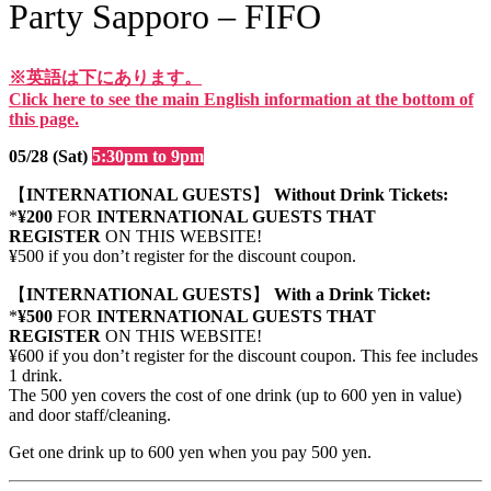
Party Sapporo – FIFO
※英語は下にあります。
Click here to see the main English information at the bottom of
this page.
05/28 (Sat)
5:30pm to 9pm
【
INTERNATIONAL GUESTS
】
Without Drink Tickets:
*
¥200
FOR
INTERNATIONAL GUESTS THAT
REGISTER
ON THIS WEBSITE!
¥500 if you don’t register for the discount coupon.
【
INTERNATIONAL GUESTS
】
With a Drink Ticket:
*
¥500
FOR
INTERNATIONAL GUESTS THAT
REGISTER
ON THIS WEBSITE!
¥600 if you don’t register for the discount coupon. This fee includes
1 drink.
The 500 yen covers the cost of one drink (up to 600 yen in value)
and door staff/cleaning.
Get one drink up to 600 yen when you pay 500 yen.