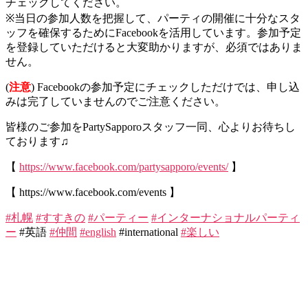
チェックしてください。
※当日の参加人数を把握して、パーティの開催に十分なスタ
ッフを確保するためにFacebookを活用しています。参加予定
を登録していただけると大変助かりますが、必須ではありま
せん。
(
注意
) Facebookの参加予定にチェックしただけでは、申し込
みは完了していませんのでご注意ください。
皆様のご参加をPartySapporoスタッフ一同、心よりお待ちし
ております♫
【
https://www.facebook.com/partysapporo/events/
】
【 https://www.facebook.com/events 】
#札幌
#すすきの
#パーティー
#インターナショナルパーティ
ー
#英語
#仲間
#english
#international
#楽しい