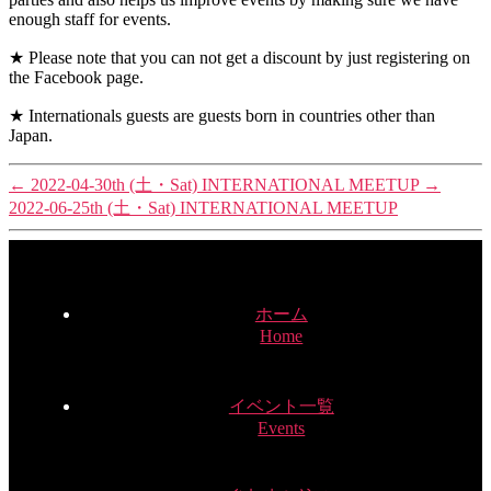
enough staff for events.
★ Please note that you can not get a discount by just registering on
the Facebook page.
★ Internationals guests are guests born in countries other than
Japan.
←
2022-04-30th (土・Sat) INTERNATIONAL MEETUP
→
2022-06-25th (土・Sat) INTERNATIONAL MEETUP
ホーム
Home
イベント一覧
Events