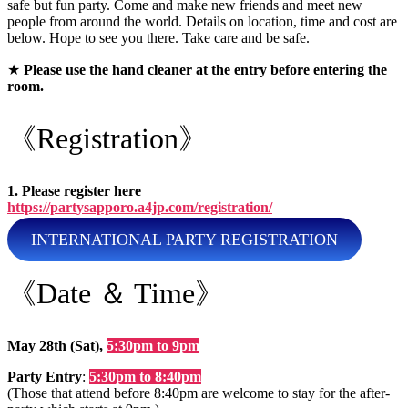
safe but fun party. Come and make new friends and meet new
people from around the world. Details on location, time and cost are
below. Hope to see you there. Take care and be safe.
★
Please use the hand cleaner at the entry before entering the
room.
《Registration》
1. Please register here
https://partysapporo.a4jp.com/registration/
INTERNATIONAL PARTY REGISTRATION
《Date ＆ Time》
May 28th (Sat),
5:30pm to 9pm
Party Entry
:
5:30pm to 8:40pm
(Those that attend before 8:40pm are welcome to stay for the after-