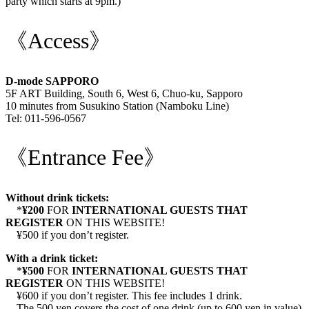
party which starts at 9pm.)
《Access》
D-mode SAPPORO
5F ART Building, South 6, West 6, Chuo-ku, Sapporo
10 minutes from Susukino Station (Namboku Line)
Tel: 011-596-0567
《Entrance Fee》
Without drink tickets:
*
¥200
FOR
INTERNATIONAL GUESTS THAT
REGISTER
ON THIS WEBSITE!
¥500 if you don’t register.
With a drink ticket:
*
¥500
FOR
INTERNATIONAL GUESTS THAT
REGISTER
ON THIS WEBSITE!
¥600 if you don’t register. This fee includes 1 drink.
The 500 yen covers the cost of one drink (up to 600 yen in value)