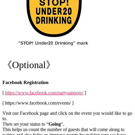
《Optional》
Facebook Registration
[
https://www.facebook.com/partysapporo/
]
[ https://www.facebook.com/events/ ]
Visit our Facebook page and click on the event you would like to go
to.
Then set your status to “
Going
“.
This helps us count the number of guests that will come along to
parties and also helps us improve events by making sure we have